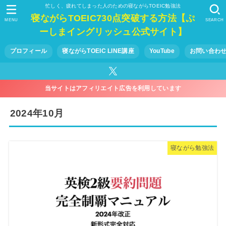
忙しく、疲れてしまった人のための寝ながらTOEIC勉強法
寝ながらTOEIC730点突破する方法【ぷ
MENU
SEARCH
ーしまイングリッシュ公式サイト】
プロフィール
寝ながらTOEIC LINE講座
YouTube
お問い合わせ
当サイトはアフィリエイト広告を利用しています
2024年10月
寝ながら勉強法